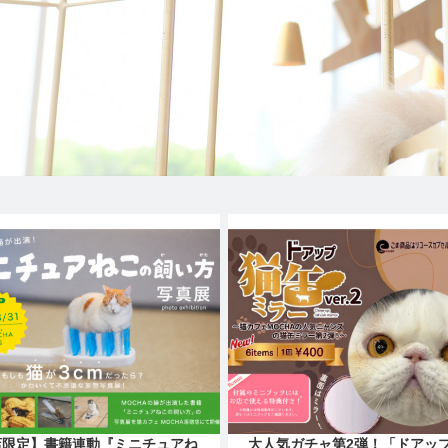
店限定】書籍連動『ミニチュアね
大人気ガチャ第2弾！「ドアッ