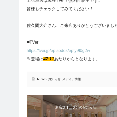
上記放送は現在TVerで無料配信中です。
皆様もチェックしてみてください！
佐久間大介さん、ご来店ありがとうございました
◼️TVer
https://tver.jp/episodes/epfy9f0g2w
※登場は
47:11
あたりからとなります。
NEWS
,
お知らせ
,
メディア情報
新店舗オープンのお知らせ