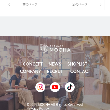
前のページ
次のページ
CONCEPT
NEWS
SHOPLIST
COMPANY
RECRUIT
CONTACT
©2026 MOCHA All Rights Reserved.
Privacy Policy