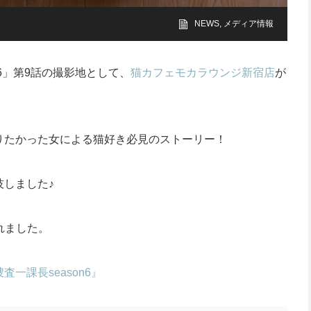
NEWS
,
メディア情報
n6」第9話の撮影地として、
猫カフェモカラウンジ新宿店
が
りたかった女による猫好き必見のストーリー！
しました♪
れました。
一課長season6』