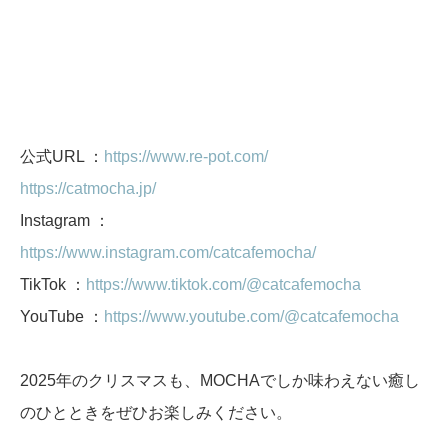
公式URL ：
https://www.re-pot.com/
https://catmocha.jp/
Instagram ：
https://www.instagram.com/catcafemocha/
TikTok ：
https://www.tiktok.com/@catcafemocha
YouTube ：
https://www.youtube.com/@catcafemocha
2025年のクリスマスも、MOCHAでしか味わえない癒し
のひとときをぜひお楽しみください。