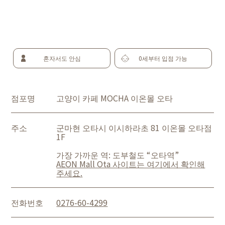
혼자서도 안심
0세부터 입점 가능
점포명
고양이 카페 MOCHA 이온몰 오타
주소
군마현 오타시 이시하라초 81 이온몰 오타점
1F
가장 가까운 역: 도부철도 “오타역”
AEON Mall Ota 사이트는 여기에서 확인해
주세요.
전화번호
0276-60-4299