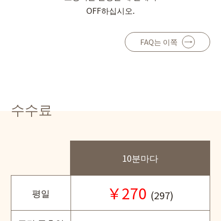
OFF하십시오.
FAQ는 이쪽
수수료
10분마다
￥270
평일
(297)