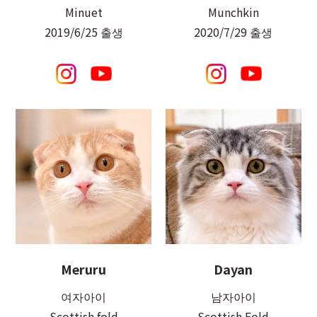
Minuet
Munchkin
2019/6/25 출생
2020/7/29 출생
Meruru
Dayan
여자아이
남자아이
Scottish fold
Scottish Fold