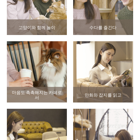
고양이와 함께 놀이
수다를 즐긴다
마음도 촉촉해지는 카페로
만화와 잡지를 읽고
서