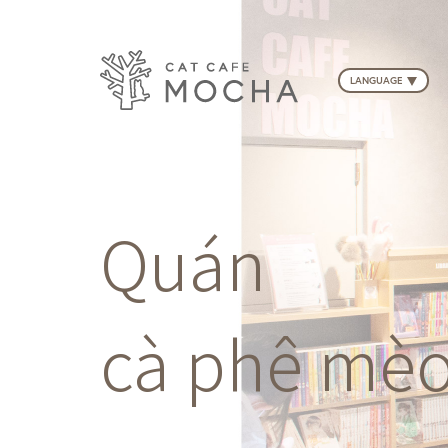
LANGUAGE
Quán
cà phê mè