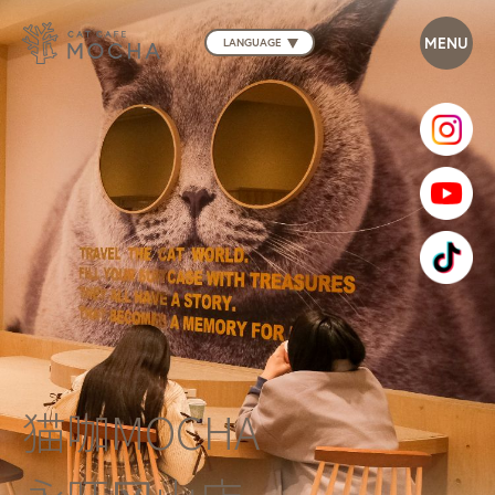
LANGUAGE
猫咖MOCHA