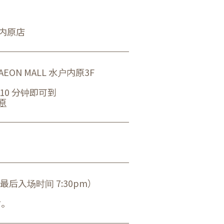
户内原店
EON MALL 水户内原3F
 10 分钟即可到
原
pm（最后入场时间 7:30pm）
访。