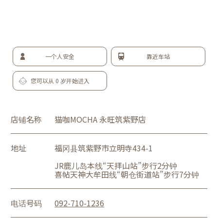
一个人安全
靠近车站
您可以从 0 岁开始进入
店铺名称
猫咖MOCHA 永旺筑紫野店
地址
福冈县筑紫野市立明寺434-1
JR鹿儿岛本线“天拝山站”步行2分钟
喜帖天神大牟田线“朝仓街道站”步行7分钟
电话号码
092-710-1236