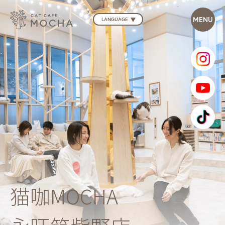
LANGUAGE
猫咖MOCHA