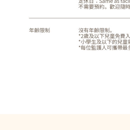
定休日：Same as facili
不需要預約。歡迎隨
年齡限制
沒有年齡限制。
*2歲及以下兒童免費
*小學生及以下的兒童
*每位監護人可攜帶最