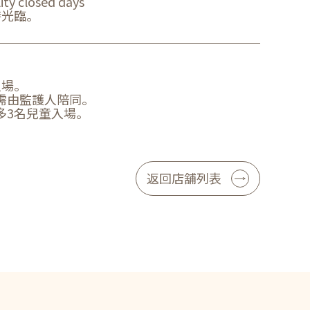
ty closed days
時光臨。
入場。
需由監護人陪同。
多3名兒童入場。
返回店舖列表